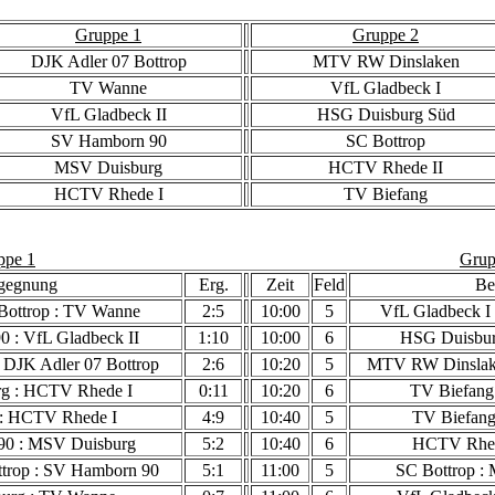
Gruppe 1
Gruppe 2
DJK Adler 07 Bottrop
MTV RW Dinslaken
TV Wanne
VfL Gladbeck I
VfL Gladbeck II
HSG Duisburg Süd
SV Hamborn 90
SC Bottrop
MSV Duisburg
HCTV Rhede II
HCTV Rhede I
TV Biefang
ppe 1
Grup
gegnung
Erg.
Zeit
Feld
Be
Bottrop : TV Wanne
2:5
10:00
5
VfL Gladbeck I
 : VfL Gladbeck II
1:10
10:00
6
HSG Duisbur
: DJK Adler 07 Bottrop
2:6
10:20
5
MTV RW Dinslake
g : HCTV Rhede I
0:11
10:20
6
TV Biefang
: HCTV Rhede I
4:9
10:40
5
TV Biefang
0 : MSV Duisburg
5:2
10:40
6
HCTV Rhede
ttrop : SV Hamborn 90
5:1
11:00
5
SC Bottrop :