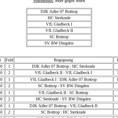
Spielmodus:
Jeder gegen Jeden
DJK Adler 07 Bottrop
HC Sterkrade
VfL Gladbeck I
VfL Gladbeck II
SC Bottrop
SV BW Dingden
t
Feld
Begegnung
50
1
DJK Adler 07 Bottrop : HC Sterkrade
50
2
VfL Gladbeck II : VfL Gladbeck I
10
1
VfL Gladbeck I : DJK Adler 07 Bottrop
10
2
SC Bottrop : SV BW Dingden
30
1
VfL Gladbeck II : SC Bottrop
30
2
HC Sterkrade : SV BW Dingden
10
1
DJK Adler 07 Bottrop : VfL Gladbeck II
10
2
SC Bottrop : HC Sterkrade