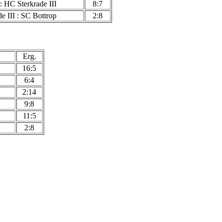
: HC Sterkrade III
8:7
e III : SC Bottrop
2:8
Erg.
16:5
6:4
2:14
9:8
11:5
2:8