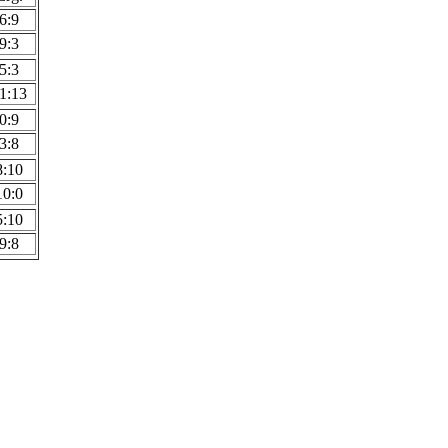
6:9
9:3
5:3
1:13
0:9
3:8
8:10
10:0
5:10
9:8