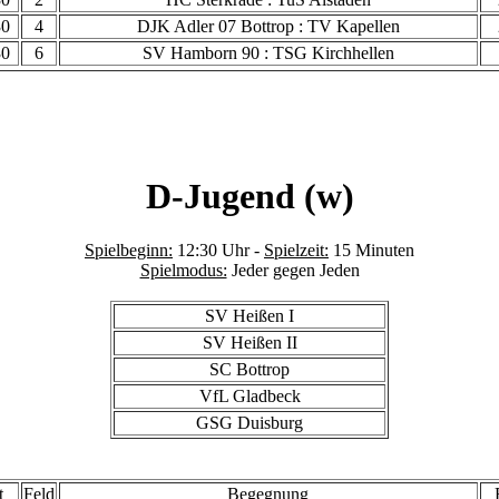
30
4
DJK Adler 07 Bottrop : TV Kapellen
30
6
SV Hamborn 90 : TSG Kirchhellen
D-Jugend (w)
Spielbeginn:
12:30 Uhr -
Spielzeit:
15 Minuten
Spielmodus:
Jeder gegen Jeden
SV Heißen I
SV Heißen II
SC Bottrop
VfL Gladbeck
GSG Duisburg
t
Feld
Begegnung