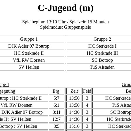
C-Jugend (m)
Spielbeginn:
13:10 Uhr -
Spielzeit:
15 Minuten
Spielmodus:
Gruppenspiele
Gruppe 1
Gruppe 2
DJK Adler 07 Bottrop
HC Sterkrade I
HC Sterkrade II
HC Sterkrade III
VfL RW Dorsten
SC Bottrop
SV Heißen
TuS Alstaden
ppe 1
Grup
gegnung
Erg.
Zeit
Feld
Be
trop : HC Sterkrade II
5:7
13:50
3
HC Sterkrade 
: VfL RW Dorsten
6:1
13:50
4
TuS Alsta
 DJK Adler 07 Bottrop
3:11
14:30
3
SC Bottrop
e II : SV Heißen
12:7
14:30
4
HC Sterkrade
Bottrop : SV Heißen
8:5
15:10
3
HC Sterkrad