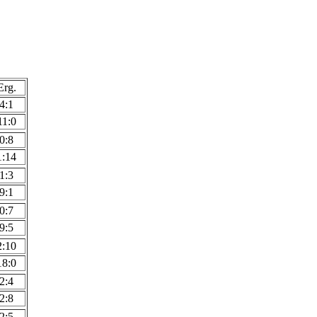
Erg.
4:1
11:0
0:8
1:14
1:3
9:1
0:7
9:5
2:10
18:0
2:4
2:8
2:5