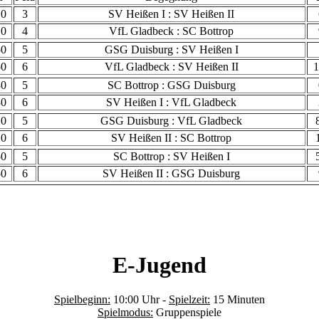
10
3
SV Heißen I : SV Heißen II
10
4
VfL Gladbeck : SC Bottrop
50
5
GSG Duisburg : SV Heißen I
50
6
VfL Gladbeck : SV Heißen II
1
30
5
SC Bottrop : GSG Duisburg
30
6
SV Heißen I : VfL Gladbeck
10
5
GSG Duisburg : VfL Gladbeck
10
6
SV Heißen II : SC Bottrop
50
5
SC Bottrop : SV Heißen I
50
6
SV Heißen II : GSG Duisburg
E-Jugend
Spielbeginn:
10:00 Uhr -
Spielzeit:
15 Minuten
Spielmodus:
Gruppenspiele