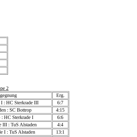
pe 2
gegnung
Erg.
I : HC Sterkrade III
6:7
den : SC Bottrop
4:15
 : HC Sterkrade I
6:6
 III : TuS Alstaden
4:4
e I : TuS Alstaden
13:1