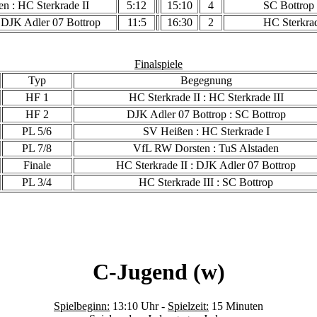
n : HC Sterkrade II
5:12
15:10
4
SC Bottrop 
: DJK Adler 07 Bottrop
11:5
16:30
2
HC Sterkrad
Finalspiele
Typ
Begegnung
HF 1
HC Sterkrade II : HC Sterkrade III
HF 2
DJK Adler 07 Bottrop : SC Bottrop
PL 5/6
SV Heißen : HC Sterkrade I
PL 7/8
VfL RW Dorsten : TuS Alstaden
Finale
HC Sterkrade II : DJK Adler 07 Bottrop
PL 3/4
HC Sterkrade III : SC Bottrop
C-Jugend (w)
Spielbeginn:
13:10 Uhr -
Spielzeit:
15 Minuten