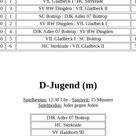
30
1
VfL Gladbeck I : HC Sterkrade
30
3
SV BW Dingden : VfL Gladbeck II
50
1
SC Bottrop : DJK Adler 07 Bottrop
50
2
SV BW Dingden : VfL Gladbeck I
30
4
DJK Adler 07 Bottrop : SV BW Dingden
30
5
VfL Gladbeck I : SC Bottrop
30
6
HC Sterkrade : VfL Gladbeck II
D-Jugend (m)
Spielbeginn:
12:30 Uhr -
Spielzeit:
15 Minuten
Spielmodus:
Jeder gegen Jeden
DJK Adler 07 Bottrop
HC Sterkrade
SV Hamborn 90