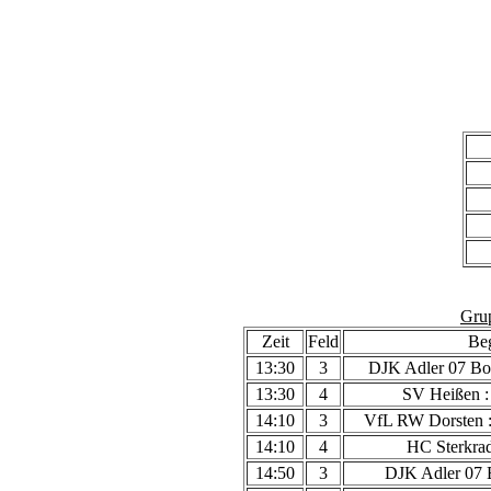
Gru
Zeit
Feld
Be
13:30
3
DJK Adler 07 Bot
13:30
4
SV Heißen 
14:10
3
VfL RW Dorsten :
14:10
4
HC Sterkrad
14:50
3
DJK Adler 07 