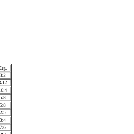
Erg.
3:2
3:12
16:4
5:8
5:8
2:5
3:4
7:6