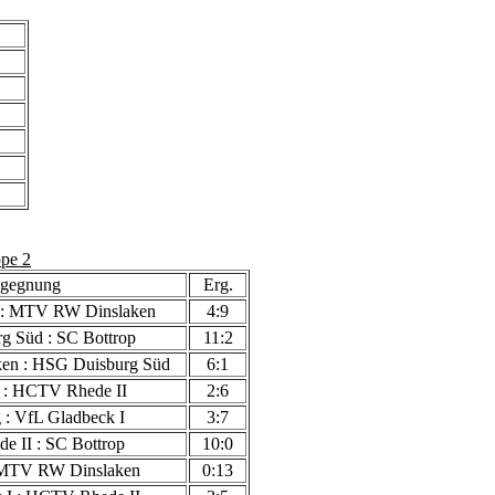
pe 2
gegnung
Erg.
 : MTV RW Dinslaken
4:9
g Süd : SC Bottrop
11:2
n : HSG Duisburg Süd
6:1
 : HCTV Rhede II
2:6
 : VfL Gladbeck I
3:7
 II : SC Bottrop
10:0
 MTV RW Dinslaken
0:13