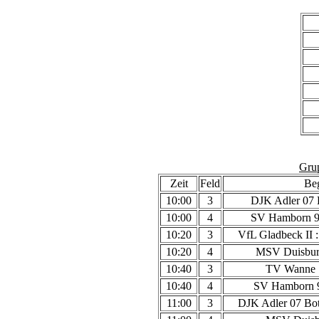
Gru
Zeit
Feld
Be
10:00
3
DJK Adler 07 
10:00
4
SV Hamborn 90
10:20
3
VfL Gladbeck II 
10:20
4
MSV Duisbur
10:40
3
TV Wanne 
10:40
4
SV Hamborn 9
11:00
3
DJK Adler 07 Bo