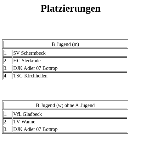
Platzierungen
B-Jugend (m)
1.
SV Schermbeck
2.
HC Sterkrade
3.
DJK Adler 07 Bottrop
4.
TSG Kirchhellen
B-Jugend (w) ohne A-Jugend
1.
VfL Gladbeck
2.
TV Wanne
3.
DJK Adler 07 Bottrop