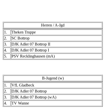
Herren / A-Jgd
1.
Theken Truppe
2.
SC Bottrop
3.
DJK Adler 07 Bottrop II
4.
DJK Adler 07 Bottrop I
5.
PSV Recklinghausen (mA)
B-Jugend (w)
1.
VfL Gladbeck
2.
DJK Adler 07 Bottrop
3.
DJK Adler 07 Bottrop (wA)
4.
TV Wanne