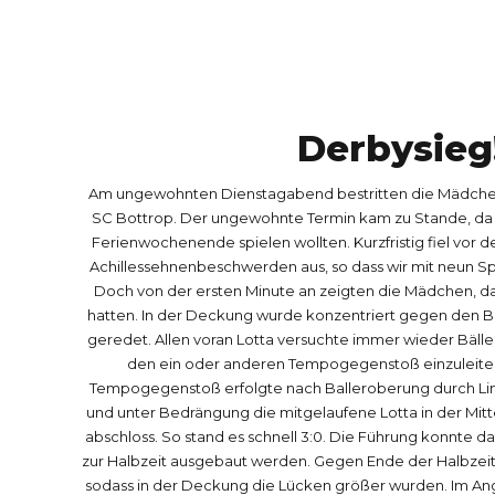
8
0
9
Derbysieg
0
Am ungewohnten Dienstagabend bestritten die Mädchen
SC Bottrop. Der ungewohnte Termin kam zu Stande, da
Ferienwochenende spielen wollten. Kurzfristig fiel vor
Achillessehnenbeschwerden aus, so dass wir mit neun Spi
Doch von der ersten Minute an zeigten die Mädchen, das
hatten. In der Deckung wurde konzentriert gegen den Ba
geredet. Allen voran Lotta versuchte immer wieder Bälle
den ein oder anderen Tempogegenstoß einzuleiten
Tempogegenstoß erfolgte nach Balleroberung durch Lina
und unter Bedrängung die mitgelaufene Lotta in der Mitt
abschloss. So stand es schnell 3:0. Die Führung konnte da
zur Halbzeit ausgebaut werden. Gegen Ende der Halbzeit 
sodass in der Deckung die Lücken größer wurden. Im Angr