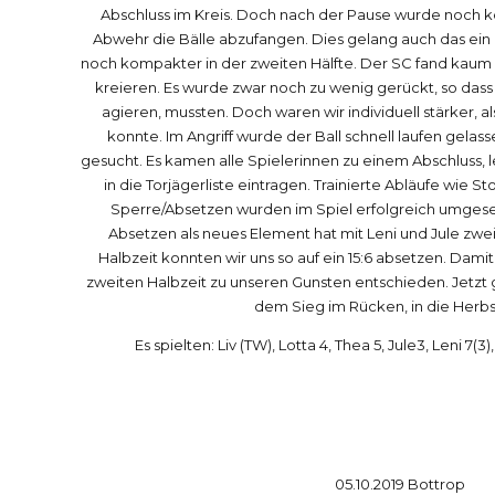
Abschluss im Kreis. Doch nach der Pause wurde noch k
Abwehr die Bälle abzufangen. Dies gelang auch das ein
0
noch kompakter in der zweiten Hälfte. Der SC fand kaum 
kreieren. Es wurde zwar noch zu wenig gerückt, so dass w
agieren, mussten. Doch waren wir individuell stärker, a
1
konnte. Im Angriff wurde der Ball schnell laufen gelasse
gesucht. Es kamen alle Spielerinnen zu einem Abschluss, l
in die Torjägerliste eintragen. Trainierte Abläufe wie S
Sperre/Absetzen wurden im Spiel erfolgreich umgese
2
Absetzen als neues Element hat mit Leni und Jule zwe
Halbzeit konnten wir uns so auf ein 15:6 absetzen. Dami
zweiten Halbzeit zu unseren Gunsten entschieden. Jetzt g
3
dem Sieg im Rücken, in die Herbs
Es spielten: Liv (TW), Lotta 4, Thea 5, Jule3, Leni 7(3),
4
0
5
05.10.2019 Bottrop