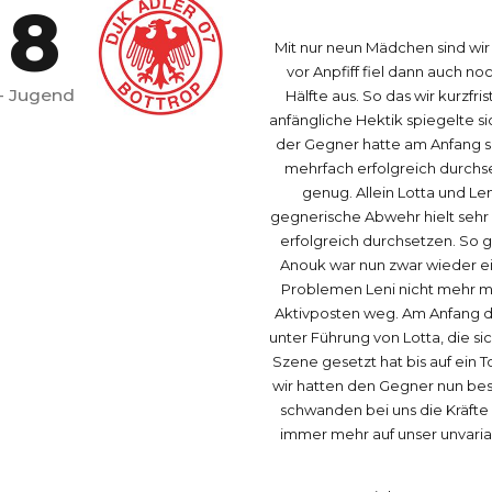
8
Mit nur neun Mädchen sind wi
vor Anpfiff fiel dann auch n
2
9
 - Jugend
Hälfte aus. So das wir kurzfr
anfängliche Hektik spiegelte s
der Gegner hatte am Anfang sein
3
0
mehrfach erfolgreich durchset
genug. Allein Lotta und Le
gegnerische Abwehr hielt sehr
4
erfolgreich durchsetzen. So g
Anouk war nun zwar wieder ei
Problemen Leni nicht mehr mit
Aktivposten weg. Am Anfang de
5
unter Führung von Lotta, die s
Szene gesetzt hat bis auf ein 
wir hatten den Gegner nun bess
6
schwanden bei uns die Kräfte 
immer mehr auf unser unvariabl