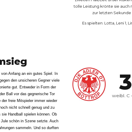
6
6
tolle Leistung krönte sie auch 
zur letzten Sekunde 
Es spielten: Lotta, Leni 1, Li
7
7
1
8
8
2
msieg
9
9
3
on Anfang an ein gutes Spiel. In
 gegen den unsicheren Gegner viele
nierte gut. Entweder in Form der
0
0
der Ball vor das gegnerische Tor
weibl. C
0
 der freie Mitspieler immer wieder
noch nicht schnell genug und zu
5
s sie Handball spielen können. Ob
1
 Jule schön in Szene setzte. Auch
fahrungen sammeln. Und so durften