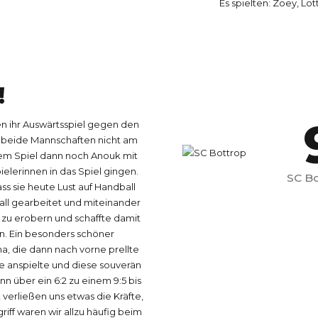
7
Es spielten: Zoey, Lot
8
!
9
 ihr Auswärtsspiel gegen den
 beide Mannschaften nicht am
0
 dem Spiel dann noch Anouk mit
elerinnen in das Spiel gingen.
SC Bo
s sie heute Lust auf Handball
ll gearbeitet und miteinander
 zu erobern und schaffte damit
. Ein besonders schöner
, die dann nach vorne prellte
e anspielte und diese souverän
nn über ein 6:2 zu einem 9:5 bis
verließen uns etwas die Kräfte,
iff waren wir allzu häufig beim