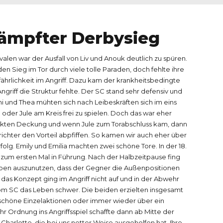
0
1
kämpfter Derbysieg
alen war der Ausfall von Liv und Anouk deutlich zu spüren.
2
en Sieg im Tor durch viele tolle Paraden, doch fehlte ihre
ährlichkeit im Angriff. Dazu kam der krankheitsbedingte
Angriff die Struktur fehlte. Der SC stand sehr defensiv und
3
i und Thea mühten sich nach Leibeskräften sich im eins
der Jule am Kreis frei zu spielen. Doch das war eher
akten Deckung und wenn Jule zum Torabschluss kam, dann
4
richter den Vorteil abpfiffen. So kamen wir auch eher über
olg. Emily und Emilia machten zwei schöne Tore. In der 18.
zum ersten Mal in Führung. Nach der Halbzeitpause fing
5
eben auszunutzen, dass der Gegner die Außenpositionen
das Konzept ging im Angriff nicht auf und in der Abwehr
m SC das Leben schwer. Die beiden erzielten insgesamt
 schöne Einzelaktionen oder immer wieder über ein
6
r Ordnung ins Angriffsspiel schaffte dann ab Mitte der
Charlotte, die bei uns netter Weise ausgeholfen hat. Ihre