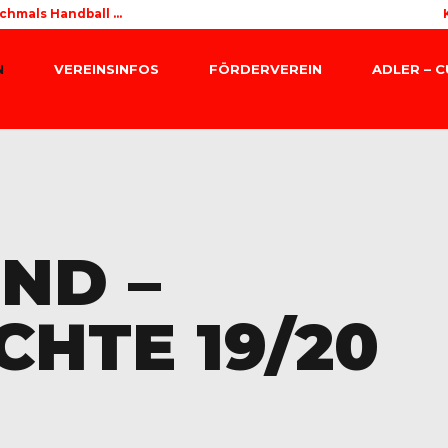
chmals Handball ...
N
VEREINSINFOS
FÖRDERVEREIN
ADLER – 
ND –
CHTE 19/20