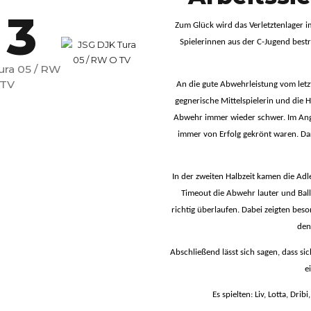
3
Zum Glück wird das Verletztenlager im
Spielerinnen aus der C-Jugend bestr
2
4
ura 05 / RW
 TV
An die gute Abwehrleistung vom letz
gegnerische Mittelspielerin und die
3
5
Abwehr immer wieder schwer. Im Angri
immer von Erfolg gekrönt waren. Dar
4
6
In der zweiten Halbzeit kamen die Adle
Timeout die Abwehr lauter und Ball
5
7
richtig überlaufen. Dabei zeigten bes
den
Abschließend lässt sich sagen, dass si
6
8
e
Es spielten: Liv, Lotta, Drib