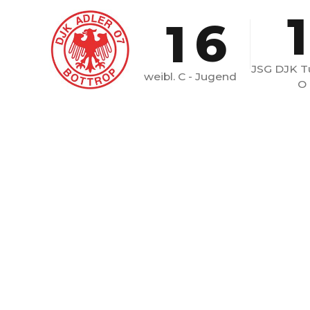
1
1
6
JSG DJK T
2
7
weibl. C - Jugend
O
3
8
4
9
5
0
6