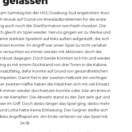
0
1
0
gelassen
r am Samstag bei der HSG Duisburg-Süd angetreten. Kurz
1
2
och Anouk auf Grund von Kreislaufproblemen für die erste
istig auch noch die Startformation wechseln mussten. Die
ich gleich im Spiel wieder. Nervös gingen wir zu Werke und
2
3
e stärkste Spielerin auf links außen aufgestellt, die sich
zen konnte. Im Angriff war unser Spiel zu nicht variabel
ni versuchten es immer wieder mit Aktionen, doch die
3
4
 robust dagegen. Doch beide konnten sich hin und wieder
ing es mit einem Rückstand von drei Toren in die Kabine.
nsatzfähig, dafür konnte auf Grund von gesundheitlichen
4
5
spielen. Damit fiel in der zweiten Halbzeit ein wichtiger
r zweiten Hälfte haben die Mädchen sich mit viel Einsatz
ich immer wieder durchsetzen konnte oder Jule am Kreis in
Tor ran kämpfen. Die Abwehr stand zu der Zeit sehr gut und
5
6
er im Griff. Doch desto länger das Spiel ging, desto mehr
und Lotta hatte keine Entlastung. Der Gegner stellte sich
es Angriffsspiel ein. Am Ende verlieren wir das Spiel mit
6
7
24:18.