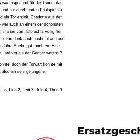
s war insgesamt für die Trainer das
2
 und nur durch hartes Foulspiel zu
ein Tor erzielt. Charlotte aus der
ie war auch an einem der schönsten
3
milia sie von Halbrechts völlig frei
zte. Ein dank auch nochmal an Leni
und ihre Sache gut machten. Eine
4
ll stärker als der Gegner waren:-P
onnte, doch der Torwart konnte mit
 also ein sehr gelungener
5
illa, Lina 2, Leni 3, Jule 4, Thea 9
6
0
7
Ersatzgesc