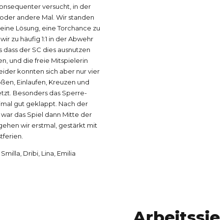
onsequenter versucht, in der
 oder andere Mal. Wir standen
eine Lösung, eine Torchance zu
ir zu häufig 1:1 in der Abwehr
ls dass der SC dies ausnutzen
n, und die freie Mitspielerin
eider konnten sich aber nur vier
toßen, Einlaufen, Kreuzen und
tzt. Besonders das Sperre-
imal gut geklappt. Nach der
t war das Spiel dann Mitte der
0
ehen wir erstmal, gestärkt mit
tferien.
 Smilla, Dribi, Lina, Emilia
1
0
2
Arbeitssie