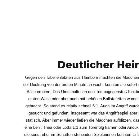
6
9
7
0
8
Deutlicher Hei
9
Gegen den Tabellenletzten aus Hamborn machten die Mädchen v
der Deckung von der ersten Minute an wach, konnten sie sofort
Bälle erobern. Das Umschalten in den Tempogegenstoß funktio
0
ersten Welle oder aber auch mit schönen Ballstafetten wurde 
gebracht. So stand es relativ schnell 6:1. Auch im Angriff wurde
gesucht und gefunden. Insgesamt war das Angriffsspiel aber 
statisch. Aber immer wieder ließen die Mädchen aufblitzen, da
eine Leni, Thea oder Lotta 1:1 zum Torerfolg kamen oder Anouk
die sonst eher im Schatten stehenden Spielerinnen konnten Er