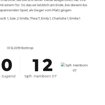
mit einem Tor. So das wir letztlich am Ende, bei diesem bis
0
7
spannenden Spiel, als Sieger vom Platz gingen.
na B. 1, Jule, 2 Smilla, Thea 7, Emily 1, Charlotte 1, Emilia 1
8
0
9
0
1
01.12.2019 Bottrop
0
1
2
4
2
3
 - Jugend
Spfr. Hamborn 07
3
4