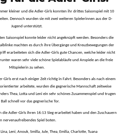
mer kleiner und die Adler-Girls konnten ihr drittes Saisonspiel mit 10
eiten. Dennoch wurden sie mit zwei weiteren Spielerinnen aus der D-
Jugend unterstützt.
ten Saisonspiel konnte leider nicht angeknüpft werden. Besonders die
 Halblinke machten es durch ihre Übergänge und Kreuzbewegungen der
ff erarbeiteten sich die Adler-Girls gute Chancen, welche leider nicht
unter waren sehr viele schöne Spielabläufe und Anspiele an die freie
Mitspielerin zu sehen.
r-Girls erst nach einiger Zeit richtig in Fahrt. Besonders als nach einem
orientierter arbeitete, wurden die gegnerische Mannschaft zeitweise
onders Thea, Lotta und Leni ein sehr schönes Zusammenspiel und trugen
 Ball schnell vor das gegnerische Tor.
ch die Adler-Girls ihren 16:13 Sieg erarbeitet haben und den Zuschauern
in nervenaufreibendes Spiel boten.
i, Lina, Leni, Anouk, Smilla, Jule, Thea, Emilia, Charlotte, Tuana