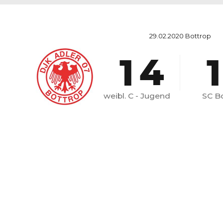
2
0
3
29.02.2020 Bottrop
1
4
1
2
5
weibl. C - Jugend
SC B
3
6
4
7
5
8