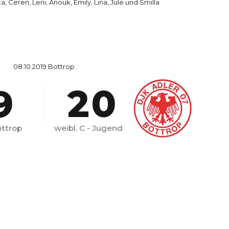
ta, Ceren, Leni, Anouk, Emily, Lina, Jule und Smilla
7
0
8
8
1
9
08.10.2019 Bottrop
9
2
0
0
3
ttrop
weibl. C - Jugend
4
5