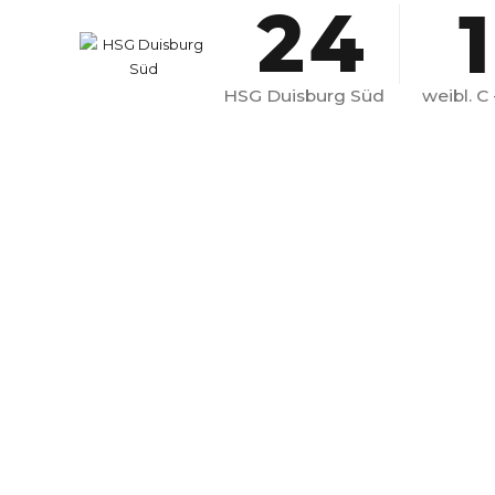
2
4
1
3
5
HSG Duisburg Süd
weibl. C
4
6
5
7
6
8
7
9