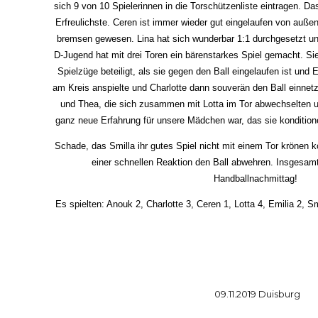
sich 9 von 10 Spielerinnen in die Torschützenliste eintragen. Da
Erfreulichste. Ceren ist immer wieder gut eingelaufen von außen
bremsen gewesen. Lina hat sich wunderbar 1:1 durchgesetzt und 
D-Jugend hat mit drei Toren ein bärenstarkes Spiel gemacht. S
Spielzüge beteiligt, als sie gegen den Ball eingelaufen ist und E
am Kreis anspielte und Charlotte dann souverän den Ball einnet
und Thea, die sich zusammen mit Lotta im Tor abwechselten 
0
ganz neue Erfahrung für unsere Mädchen war, das sie konditione
Schade, das Smilla ihr gutes Spiel nicht mit einem Tor krönen k
einer schnellen Reaktion den Ball abwehren. Insgesamt
1
Handballnachmittag!
Es spielten: Anouk 2, Charlotte 3, Ceren 1, Lotta 4, Emilia 2, Sm
0
2
1
3
09.11.2019 Duisburg