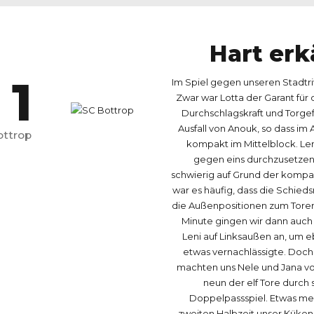
0
0
Hart er
1
Im Spiel gegen unseren Stadtriv
Zwar war Lotta der Garant für d
Durchschlagskraft und Torgef
2
2
Ausfall von Anouk, so dass im 
ottrop
kompakt im Mittelblock. Len
gegen eins durchzusetzen o
schwierig auf Grund der komp
3
3
war es häufig, dass die Schieds
die Außenpositionen zum Torerf
Minute gingen wir dann auch 
4
4
Leni auf Linksaußen an, um 
etwas vernachlässigte. Doch 
machten uns Nele und Jana vo
5
5
neun der elf Tore durch
Doppelpassspiel. Etwas meh
zweiten Halbzeit unser Küken 