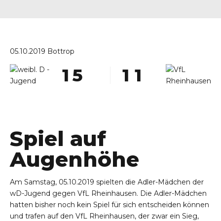
1
2
3
05.10.2019 Bottrop
0
4
0
0
1
5
1
1
2
6
2
2
3
7
3
3
4
8
4
4
Spiel auf
5
9
5
5
Augenhöhe
6
0
6
6
7
7
7
Am Samstag, 05.10.2019 spielten die Adler-Mädchen der
8
8
8
wD-Jugend gegen VfL Rheinhausen. Die Adler-Mädchen
hatten bisher noch kein Spiel für sich entscheiden können
9
9
9
und trafen auf den VfL Rheinhausen, der zwar ein Sieg,