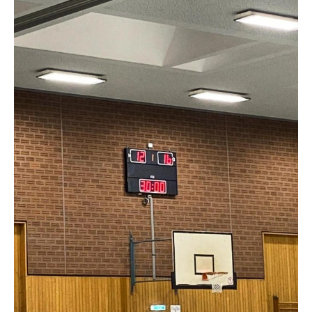
4
4
9
5
5
0
6
6
7
7
8
8
9
9
0
0