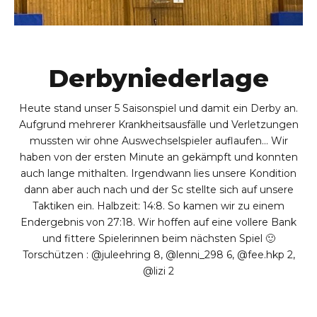
Derbyniederlage
Heute stand unser 5 Saisonspiel und damit ein Derby an.
Aufgrund mehrerer Krankheitsausfälle und Verletzungen
mussten wir ohne Auswechselspieler auflaufen… Wir
haben von der ersten Minute an gekämpft und konnten
auch lange mithalten. Irgendwann lies unsere Kondition
dann aber auch nach und der Sc stellte sich auf unsere
Taktiken ein. Halbzeit: 14:8. So kamen wir zu einem
0
Endergebnis von 27:18. Wir hoffen auf eine vollere Bank
1
0
und fittere Spielerinnen beim nächsten Spiel 🙂
Torschützen : @juleehring 8, @lenni_298 6, @fee.hkp 2,
2
1
@lizi 2
3
2