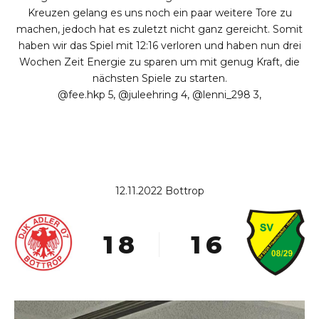
Kreuzen gelang es uns noch ein paar weitere Tore zu
machen, jedoch hat es zuletzt nicht ganz gereicht. Somit
0
haben wir das Spiel mit 12:16 verloren und haben nun drei
1
Wochen Zeit Energie zu sparen um mit genug Kraft, die
nächsten Spiele zu starten.
2
0
@fee.hkp 5, @juleehring 4, @lenni_298 3,
3
1
4
2
5
3
6
4
12.11.2022 Bottrop
0
7
0
5
1
8
1
6
2
9
2
7
3
0
3
8